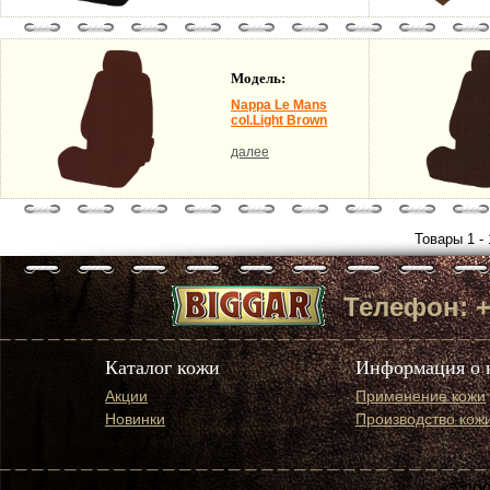
Модель:
Nappa Le Mans
col.Light Brown
далее
Товары 1 - 
Телефон: +7 
Каталог кожи
Информация о 
Акции
Применение кожи
Новинки
Производство кож