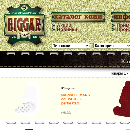
Акции
Прим
Новинки
Прои
Ка
Товары 1 - 
Модель:
NAPPA LE MANS
col. WHITE +
perforated
далее