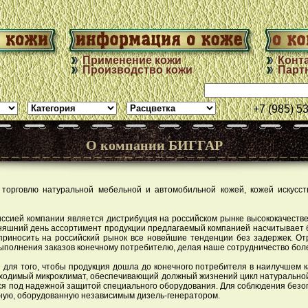
Применение кожи
Конт
Производство кожи
Парт
+7 (985) 5
О компании БИГГАР
торговлю натуральной мебельной и автомобильной кожей, кожей искусс
иссией компании является дистрибуция на российском рынке высококачеств
няшний день ассортимент продукции предлагаемый компанией насчитывает 
риносить на российский рынок все новейшие тенденции без задержек. Отр
ыполнения заказов конечному потребителю, делая наше сотрудничество бол
для того, чтобы продукция дошла до конечного потребителя в наилучшем ка
бходимый микроклимат, обеспечивающий должный жизнений цикл натурально
ся под надежной защитой специального оборудования. Для соблюдения безоп
ьную, оборудованную независимым дизель-генератором.