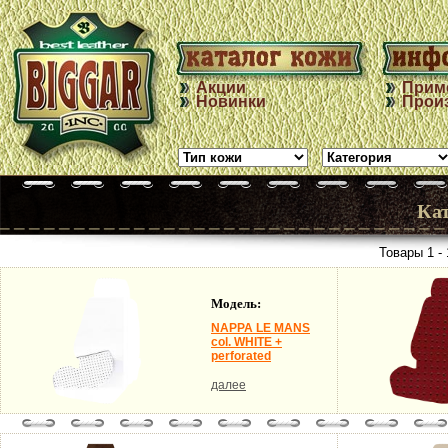
Акции
Прим
Новинки
Прои
Ка
Товары 1 - 
Модель:
NAPPA LE MANS
col. WHITE +
perforated
далее