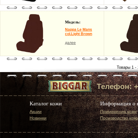
Модель:
Nappa Le Mans
col.Light Brown
далее
Товары 1 - 
Телефон: +7 
Каталог кожи
Информация о 
Акции
Применение кожи
Новинки
Производство кож