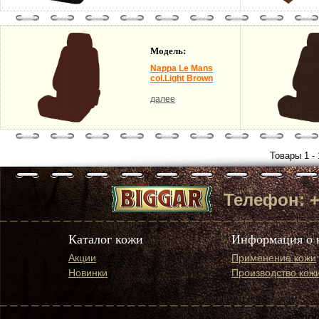
Модель:
Nappa Le Mans
col.Light Brown
далее
Товары 1 - 
Телефон: +7 
Каталог кожи
Информация о 
Акции
Применение кожи
Новинки
Производство кож