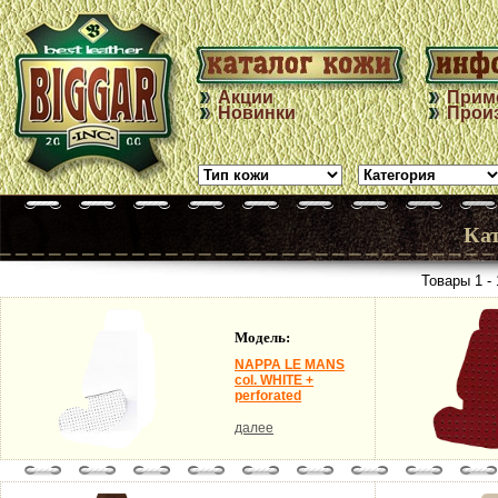
Акции
Прим
Новинки
Прои
Ка
Товары 1 - 
Модель:
NAPPA LE MANS
col. WHITE +
perforated
далее