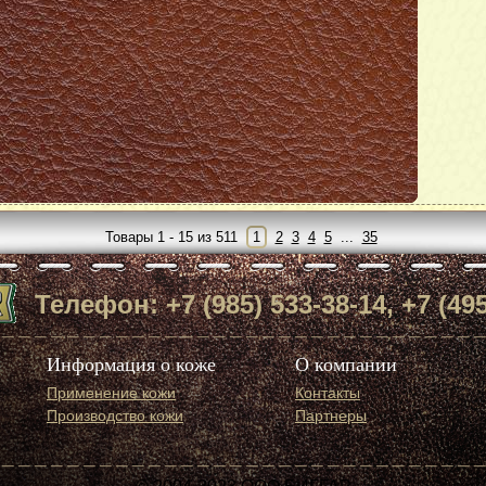
Модель:
ans
Nappa Le Mans
own
col.Dark Brown
далее
Товары 1 - 15 из 511
1
2
3
4
5
...
35
Телефон: +7 (985) 533-38-14, +7 (495
Информация о коже
О компании
Применение кожи
Контакты
Производство кожи
Партнеры