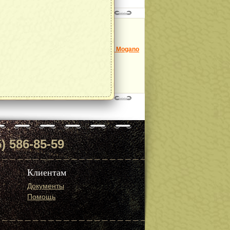
Модель:
Monza 1015 Mogano
далее
) 586-85-59
Клиентам
Документы
Помощь