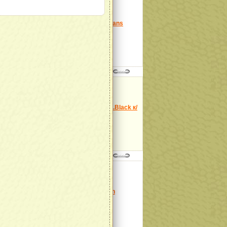
Модель:
Nappa Le Mans
col.Nero
далее
Модель:
Baycast col.Black к/
з
далее
Модель:
Siena Brown
далее