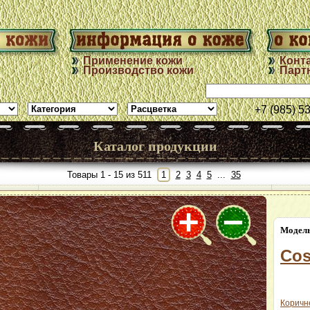
Применение кожи
Конт
Производство кожи
Парт
+7 (985) 5
Каталог продукции
Товары 1 - 15 из 511
1
2
3
4
5
...
35
Модель:
MANS
Fiat col.3360
Модель
perforated
Cos
далее
Коричн