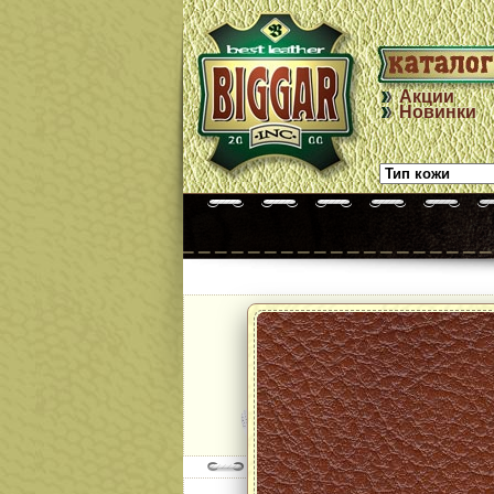
Акции
Новинки
Модель:
NAPPA LE 
col. WHITE +
perforated
далее