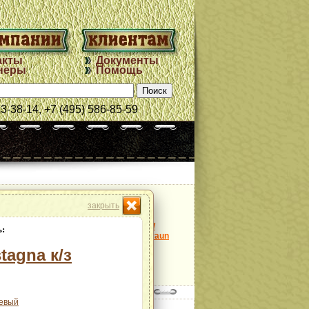
акты
Документы
неры
Помощь
33-38-14, +7 (495) 586-85-59
закрыть
Модель:
Nappa BMW
:
col.Criollobraun
tagna к/з
далее
евый