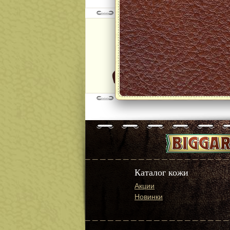
Модель:
Nappa Le M
col.Light Br
далее
Каталог кожи
Акции
Новинки