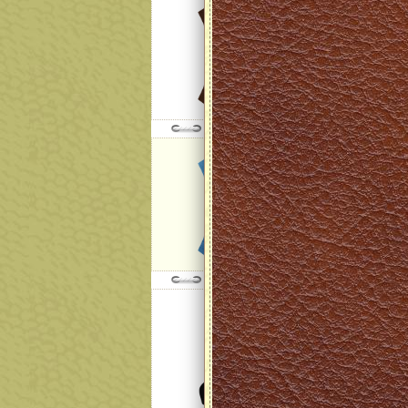
Модель:
NEVADA col
далее
Модель:
Calipso Elec
далее
Модель:
Formula 84
далее