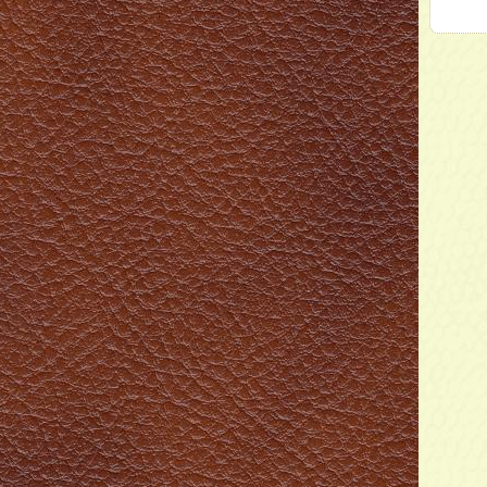
Модель:
.Brown
Nappa Le Mans
col.Beige
далее
Модель:
tric Blue
Venice Bottle
далее
Модель:
Siena Tabac
далее