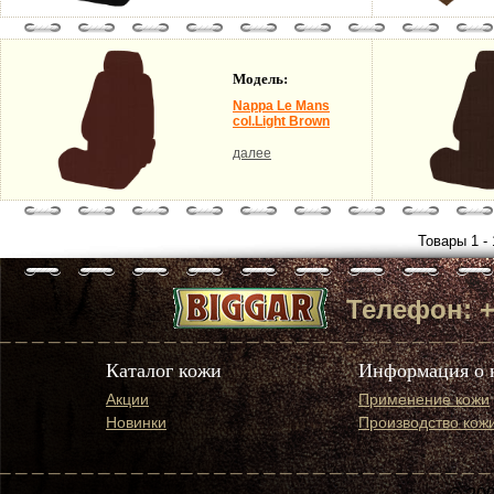
Модель:
Nappa Le Mans
col.Light Brown
далее
Товары 1 - 
Телефон: +7 
Каталог кожи
Информация о 
Акции
Применение кожи
Новинки
Производство кож