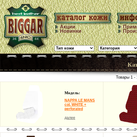
Акции
Прим
Новинки
Прои
Ка
Товары 1 - 
Модель:
NAPPA LE MANS
col. WHITE +
perforated
далее