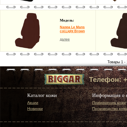
Модель:
Nappa Le Mans
col.Light Brown
далее
Товары 1 - 
Телефон: +7 
Каталог кожи
Информация о 
Акции
Применение кожи
Новинки
Производство кож