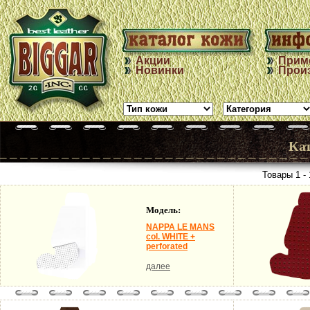
Акции
Прим
Новинки
Прои
Ка
Товары 1 - 
Модель:
NAPPA LE MANS
col. WHITE +
perforated
далее