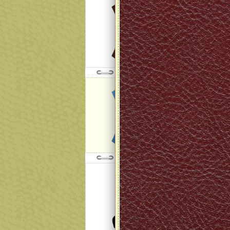
Модель:
NEVADA col
далее
Модель:
Calipso Elec
далее
Модель:
Formula 84
далее