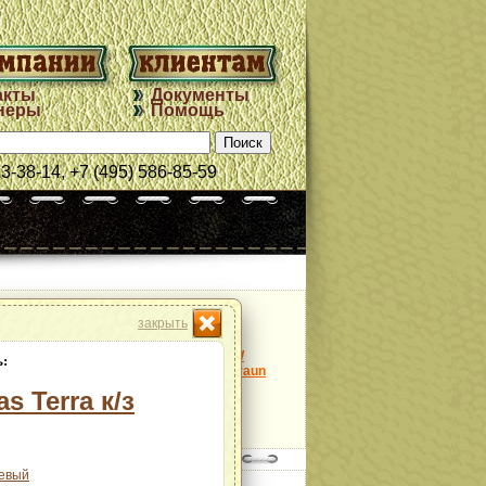
акты
Документы
неры
Помощь
33-38-14, +7 (495) 586-85-59
закрыть
Модель:
Nappa BMW
:
col.Criollobraun
as Terra к/з
далее
евый