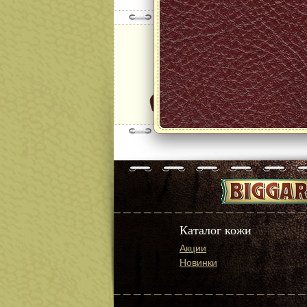
Модель:
Nappa Le M
col.Light Br
далее
Каталог кожи
Акции
Новинки