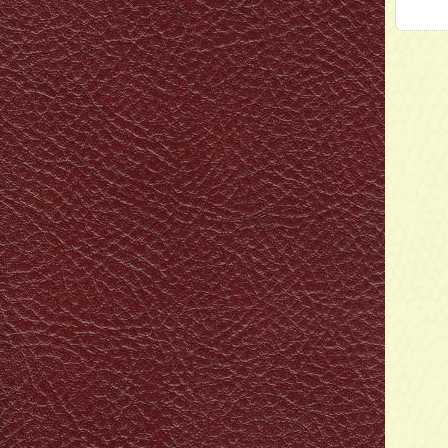
Модель:
.Brown
Nappa Le Mans
col.Beige
далее
Модель:
tric Blue
Venice Bottle
далее
Модель:
Siena Tabac
далее