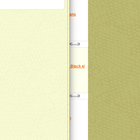
Модель:
Nappa Le Mans
col.Nero
далее
Модель:
Baycast col.Black к/
з
далее
Модель:
Siena Brown
далее