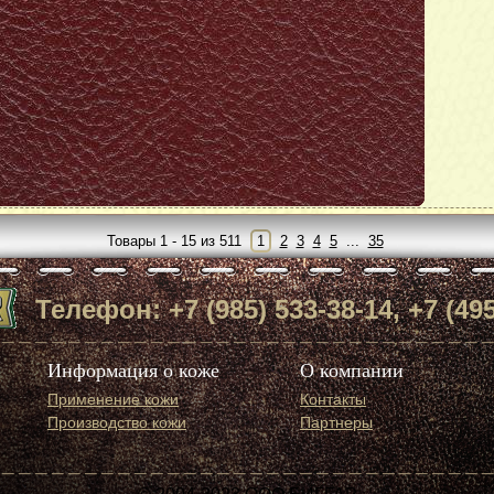
Модель:
ans
Nappa Le Mans
own
col.Dark Brown
далее
Товары 1 - 15 из 511
1
2
3
4
5
...
35
Телефон: +7 (985) 533-38-14, +7 (495
Информация о коже
О компании
Применение кожи
Контакты
Производство кожи
Партнеры