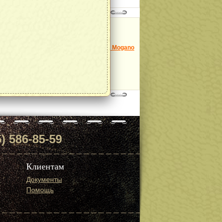
Модель:
Monza 1015 Mogano
далее
) 586-85-59
Клиентам
Документы
Помощь