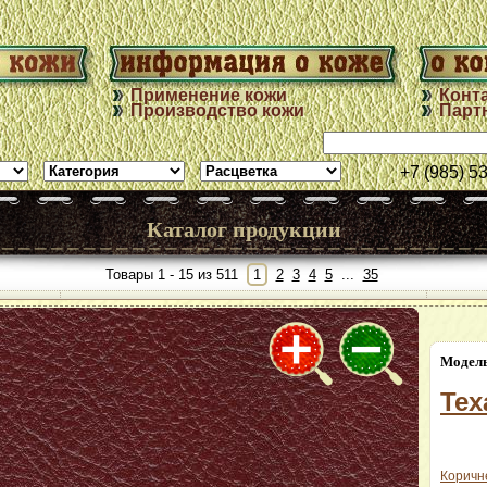
Применение кожи
Конт
Производство кожи
Парт
+7 (985) 5
Каталог продукции
Товары 1 - 15 из 511
1
2
3
4
5
...
35
Модель:
MANS
Fiat col.3360
Модель
perforated
Tex
далее
Коричн