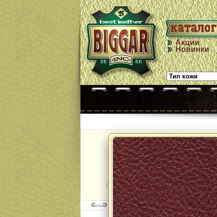
Акции
Новинки
Модель:
NAPPA LE 
col. WHITE +
perforated
далее