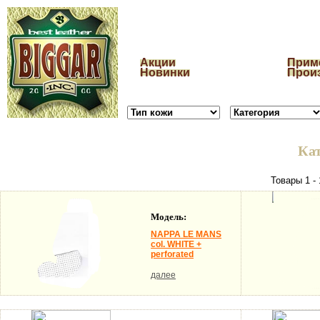
Акции
Прим
Новинки
Прои
Ка
Товары 1 - 
Модель:
NAPPA LE MANS
col. WHITE +
perforated
далее